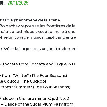
0h -
26/11/2025
éritable phénomène de la scène
 Boldachev repousse les frontières de la
a maîtrise technique exceptionnelle à une
offre un voyage musical captivant, entre
révéler la harpe sous un jour totalement
 – Toccata from Toccata and Fugue in D
ro from "Winter" (The Four Seasons)
 Le Coucou (The Cuckoo)
sto from "Summer" (The Four Seasons)
relude in C-sharp minor, Op. 3 No. 2
ky – Dance of the Sugar Plum Fairy from