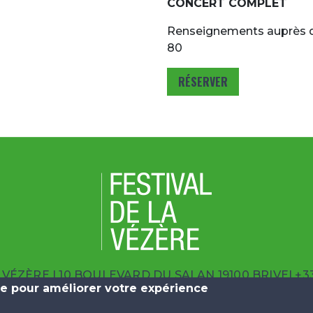
CONCERT COMPLET
Renseignements auprès du
80
RÉSERVER
A VÉZÈRE
| 10 BOULEVARD DU SALAN 19100 BRIVE
|
+33
ite pour améliorer votre expérience