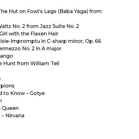
he Hut on Fowl’s Legs (Baba Yaga) from
altz No. 2 from Jazz Suite No. 2
irl with the Flaxen Hair
taisie-Impromptu in C-sharp minor, Op. 66
ermezzo No. 2 in A major
rtango
e Hunt from William Tell
n
rpions
 to Know – Gotye
n
– Queen
 – Nirvana