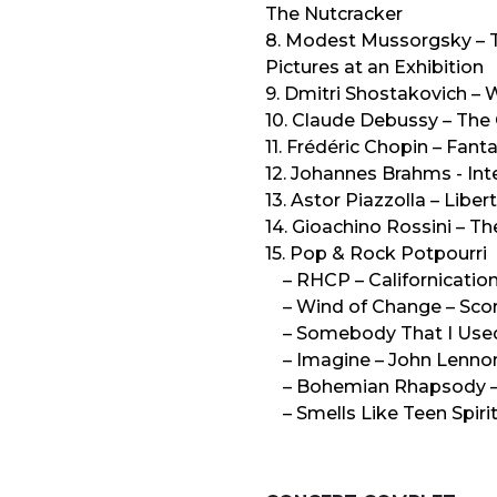
The Nutcracker
8. Modest Mussorgsky – T
Pictures at an Exhibition
9. Dmitri Shostakovich – W
10. Claude Debussy – The G
11. Frédéric Chopin – Fan
12. Johannes Brahms - Int
13. Astor Piazzolla – Libe
14. Gioachino Rossini – Th
15. Pop & Rock Potpourri
– RHCP – Californicatio
– Wind of Change – Sco
– Somebody That I Used
– Imagine – John Lenno
– Bohemian Rhapsody 
– Smells Like Teen Spirit