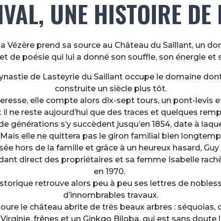
IVAL, UNE HISTOIRE DE
 la Vézère prend sa source au Château du Saillant, un d
t de poésie qui lui a donné son souffle, son énergie et
dynastie de Lasteyrie du Saillant occupe le domaine dont 
construite un siècle plus tôt.
teresse, elle compte alors dix-sept tours, un pont-levis 
 il ne reste aujourd’hui que des traces et quelques remp
de générations s’y succèdent jusqu’en 1854, date à laqu
Mais elle ne quittera pas le giron familial bien longtem
ée hors de la famille et grâce à un heureux hasard, Guy
dant direct des propriétaires et sa femme Isabelle rach
en 1970.
torique retrouve alors peu à peu ses lettres de noblesse 
d’innombrables travaux.
oure le château abrite de très beaux arbres : séquoias, 
 Virginie, frênes et un Ginkgo Biloba, qui est sans doute 