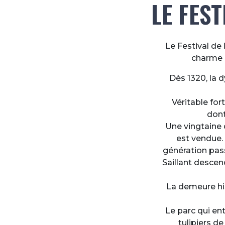
LE FEST
Le Festival de
charme e
Dès 1320, la 
Véritable for
dont
Une vingtaine 
est vendue. 
génération pass
Saillant descen
La demeure his
Le parc qui ent
tulipiers de