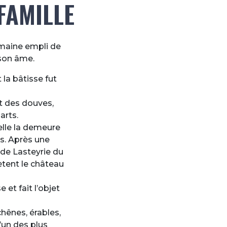
 FAMILLE
omaine empli de
 son âme.
la bâtisse fut
et des douves,
arts.
elle la demeure
ps. Après une
 de Lasteyrie du
ètent le château
et fait l’objet
chênes, érables,
l’un des plus