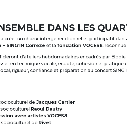
NSEMBLE DANS LES QUART
 à créer un chœur intergénérationnel et participatif dans l
e – SING’IN Corrèze
et la
fondation VOCES8
, reconnue
néficieront d’ateliers hebdomadaires encadrés par Elod
ser en technique vocale, écoute, cohésion et pratique c
vocal, rigueur, confiance et préparation au concert SING’
ocioculturel de
Jacques Cartier
socioculturel
Raoul Dautry
ession avec artistes VOCES8
socioculturel de
Rivet