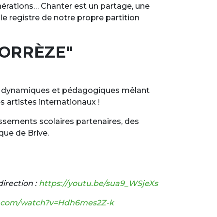
générations… Chanter est un partage, une
e registre de notre propre partition
CORRÈZE"
iers dynamiques et pédagogiques mêlant
s artistes internationaux !
ssements scolaires partenaires, des
ique de Brive.
irection :
https://youtu.be/sua9_WSjeXs
e.com/watch?v=Hdh6mes2Z-k