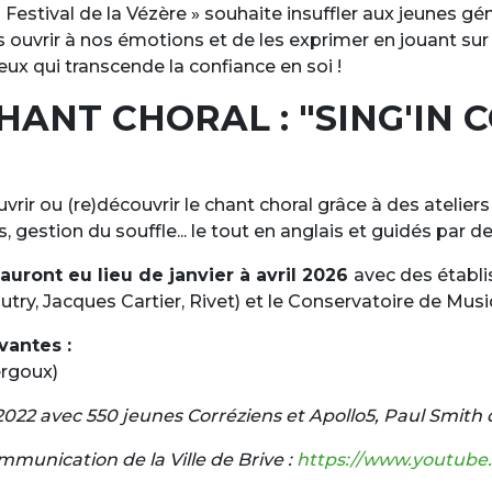
du Festival de la Vézère » souhaite insuffler aux jeunes 
ouvrir à nos émotions et de les exprimer en jouant sur l
ieux qui transcende la confiance en soi !
HANT CHORAL : "SING'IN 
vrir ou (re)découvrir le chant choral grâce à des atel
 gestion du souffle... le tout en anglais et guidés par de
auront eu lieu de janvier à avril 2026
avec des établi
utry, Jacques Cartier, Rivet) et le Conservatoire de Mus
vantes :
ergoux)
2022 avec 550 jeunes Corréziens et Apollo5, Paul Smith d
ommunication de la Ville de Brive :
https://www.youtub