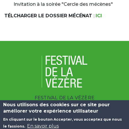
Invitation à la soirée "Cercle des mécènes"
TÉLCHARGER LE DOSSIER MÉCÉNAT
:
ICI
FESTIVAL DE LA VÉZÈRE
Nous utilisons des cookies sur ce site pour
| 10 BOULEVARD DU SALAN 19100 BRIVE
améliorer votre expérience utilisateur
|
+33 (0)5 55 23 25 09
En cliquant sur le bouton Accepter, vous acceptez que nous
Menu Pied de page
En savoir plus
le fassions.