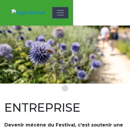
Aller au contenu principal
Média du slide
Image
ENTREPRISE
Devenir mécène du Festival, c'est soutenir une