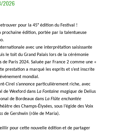
3/2026
rouver pour la 45ᵉ édition du Festival !
sa prochaine édition, portée par la talentueuse
o.
internationale avec une interprétation saisissante
is le toit du Grand Palais lors de la cérémonie
s de Paris 2024. Saluée par France 2 comme une «
te prestation a marqué les esprits et s’est inscrite
t événement mondial.
int-Cirel s’annonce particulièrement riche, avec
al de Wexford dans
La Fontaine magique
de Delius
tional de Bordeaux dans
La Flûte enchantée
éâtre des Champs-Élysées, sous l’égide des Voix
ss
de Gershwin (rôle de Maria).
llir pour cette nouvelle édition et de partager