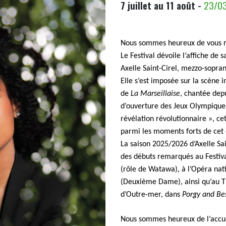
7 juillet au 11 août -
23/0
Nous sommes heureux de vous ret
Le Festival dévoile l’affiche de 
Axelle Saint-Cirel, mezzo-sopran
Elle s’est imposée sur la scène 
de
La Marseillaise
, chantée depu
d’ouverture des Jeux Olympique
révélation révolutionnaire », cet
parmi les moments forts de ce
La saison 2025/2026 d’Axelle Sa
des débuts remarqués au Festiv
(rôle de Watawa), à l’Opéra na
(Deuxième Dame), ainsi qu’au Th
d’Outre-mer, dans
Porgy and Be
Nous sommes heureux de l’accuei