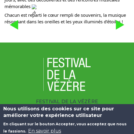
mémorables 
Chacun est reparti le cœur rempli de souvenirs, la musique 
résonnant dans les oreilles et les yeux illuminés d’étoiles !
FESTIVAL DE LA VÉZÈRE
Nous utilisons des cookies sur ce site pour
| 10 BOULEVARD DU SALAN 19100 BRIVE
améliorer votre expérience utilisateur
|
+33 (0)5 55 23 25 09
En cliquant sur le bouton Accepter, vous acceptez que nous
Menu Pied de page
En savoir plus
le fassions.